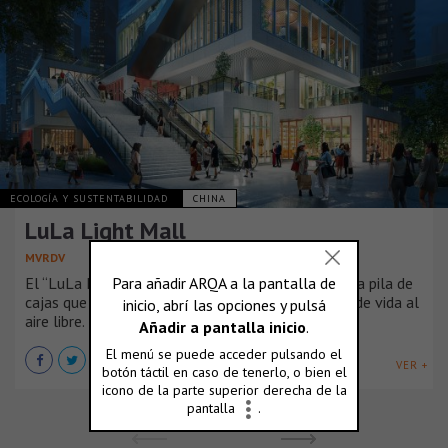
ECOLOGÍA Y SUSTENTABILIDAD
CHINA
LuLa Light Mall
MVRDV
El “LuLa Light Mall” de MVRDV en Chengdu es una pila de
cajas que aprovecha el clima local para un estilo de vida al
aire libre.
VER +