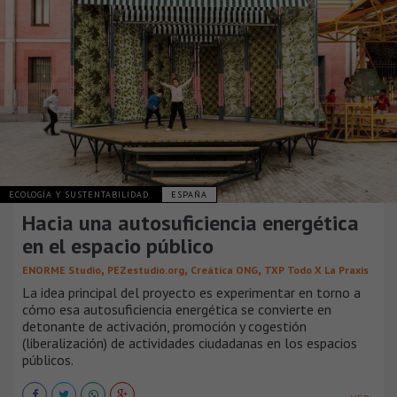
ECOLOGÍA Y SUSTENTABILIDAD
ESPAÑA
Hacia una autosuficiencia energética
en el espacio público
,
,
,
ENORME Studio
PEZestudio.org
Creática ONG
TXP Todo X La Praxis
La idea principal del proyecto es experimentar en torno a
cómo esa autosuficiencia energética se convierte en
detonante de activación, promoción y cogestión
(liberalización) de actividades ciudadanas en los espacios
públicos.