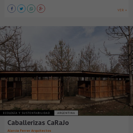
VER +
ECOLOGÍA Y SUSTENTABILIDAD
ARGENTINA
Caballerizas CaRaJo
Alarcia Ferrer Arquitectos