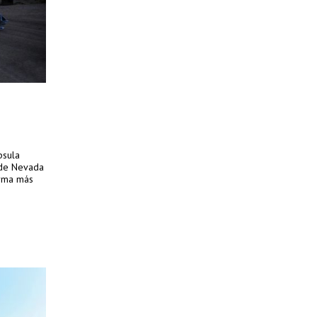
psula
 de Nevada
orma más