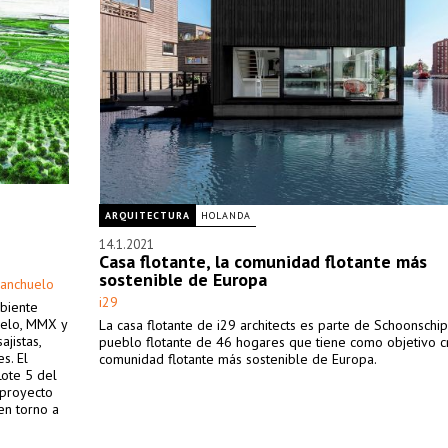
ARQUITECTURA
HOLANDA
14.1.2021
Casa flotante, la comunidad flotante más
sostenible de Europa
lanchuelo
i29
mbiente
uelo, MMX y
La casa flotante de i29 architects es parte de Schoonschi
jistas,
pueblo flotante de 46 hogares que tiene como objetivo c
s. El
comunidad flotante más sostenible de Europa.
ote 5 del
 proyecto
en torno a