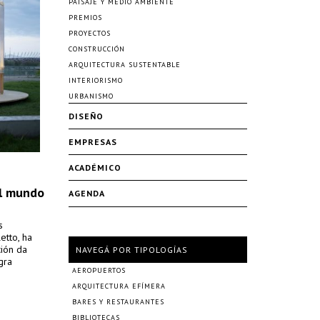
PAISAJE Y MEDIO AMBIENTE
PREMIOS
PROYECTOS
CONSTRUCCIÓN
ARQUITECTURA SUSTENTABLE
INTERIORISMO
URBANISMO
DISEÑO
EMPRESAS
ACADÉMICO
el mundo
AGENDA
s
etto, ha
ción da
NAVEGÁ POR TIPOLOGÍAS
gra
AEROPUERTOS
ARQUITECTURA EFÍMERA
BARES Y RESTAURANTES
BIBLIOTECAS