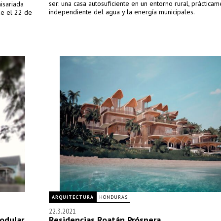
ser: una casa autosuficiente en un entorno rural, práctica
isariada
independiente del agua y la energía municipales.
de el 22 de
ARQUITECTURA
HONDURAS
22.3.2021
odular
Residencias Roatán Próspera