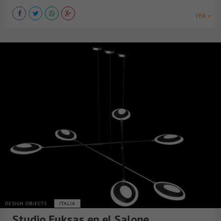
VER +
DESIGN OBJECTS
ITALIA
Studio Fuksas en el Salone