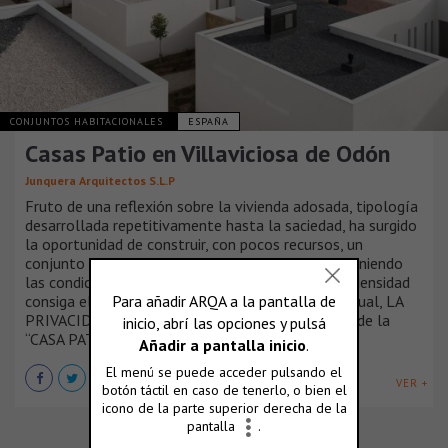
CONJUNTOS HABITACIONALES
ESPAÑA
Casas Patio en Villaviciosa de Odón
Junquera Arquitectos S.L.P
Fruto de una reflexión sobre la vivienda adosada, tipología
desarrollada repetitivamente hasta la saciedad, ha surgido
la oportunidad de construir, con pocos recursos, un
conjunto residencial como alternativa, que manteniendo
las condiciones de la vivienda unifamiliar de alta densidad
consiga el valor más ansiado de la vivienda individual, LA
PRIVACIDAD, recurriendo a la tipología milenaria de la
“CASA PATIO”.
VER +