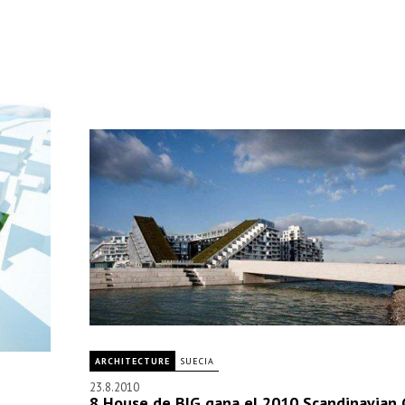
ARCHITECTURE
SUECIA
23.8.2010
8 House de BIG gana el 2010 Scandinavian