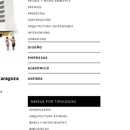
PAISAJE Y MEDIO AMBIENTE
PREMIOS
PROYECTOS
CONSTRUCCIÓN
ARQUITECTURA SUSTENTABLE
INTERIORISMO
URBANISMO
DISEÑO
EMPRESAS
ACADÉMICO
 Zaragoza
AGENDA
os
NAVEGÁ POR TIPOLOGÍAS
AEROPUERTOS
ARQUITECTURA EFÍMERA
BARES Y RESTAURANTES
BIBLIOTECAS