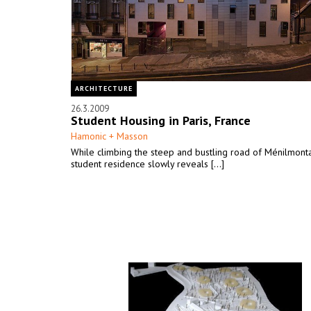
ARCHITECTURE
26.3.2009
Student Housing in Paris, France
Hamonic + Masson
While climbing the steep and bustling road of Ménilmonta
student residence slowly reveals [...]