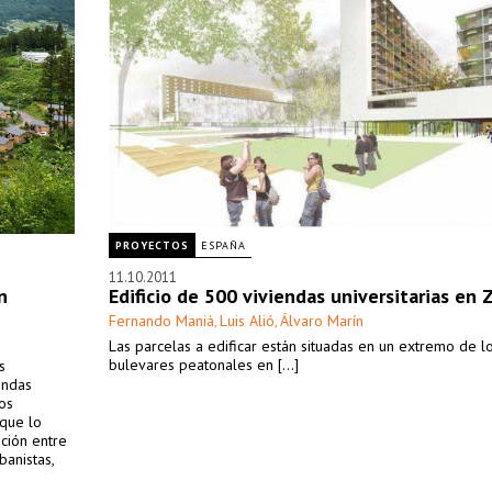
PROYECTOS
ESPAÑA
11.10.2011
n
Edificio de 500 viviendas universitarias en
Fernando Maniá
Luis Alió
Álvaro Marín
,
,
Las parcelas a edificar están situadas en un extremo de l
bulevares peatonales en [...]
s
endas
os
 que lo
ación entre
banistas,