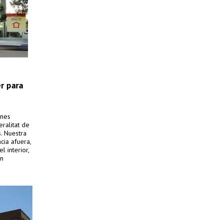
er para
enes
ralitat de
. Nuestra
ia afuera,
 interior,
ón