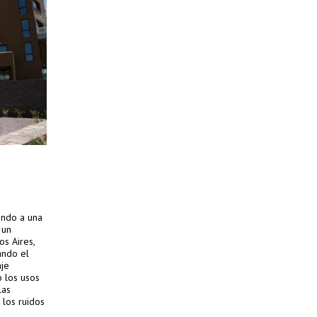
endo a una
 un
s Aires,
ando el
aje
 los usos
las
 los ruidos