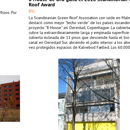
Roof Award
BIG
icios. Por
La Scandinavian Green Roof Association con sede en Malm
destacó como mejor “techo verde” de los países escandin
proyecto “8 House” en Oerestad, Copenhague. La cubiert
cubre la extraordinariamente larga y empinada superficie
cubierta inclinada de 11 pisos que desciende hasta el bo
canal en Oerestad Sur, abriendo el patio interior a los abi
vez protegidos espacios de Kalvebod Fælled. Los 60.00
uso mixto están diseñados en forma de una figura de 8 m
manipulación de la tipología de viviendas más frecuente 
Copenhague.