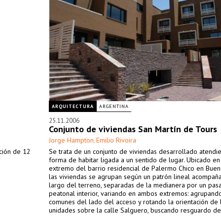
ARQUITECTURA
ARGENTINA
25.11.2006
Conjunto de viviendas San Martín de Tours
Jorge Hampton
Emilio Rivoira
,
ción de 12
Se trata de un conjunto de viviendas desarrollado atendi
forma de habitar ligada a un sentido de lugar. Ubicado en
extremo del barrio residencial de Palermo Chico en Bueno
las viviendas se agrupan según un patrón lineal acompañ
largo del terreno, separadas de la medianera por un pas
peatonal interior, variando en ambos extremos: agrupando
comunes del lado del acceso y rotando la orientación de 
unidades sobre la calle Salguero, buscando resguardo de
y las vistas menos estimulantes.