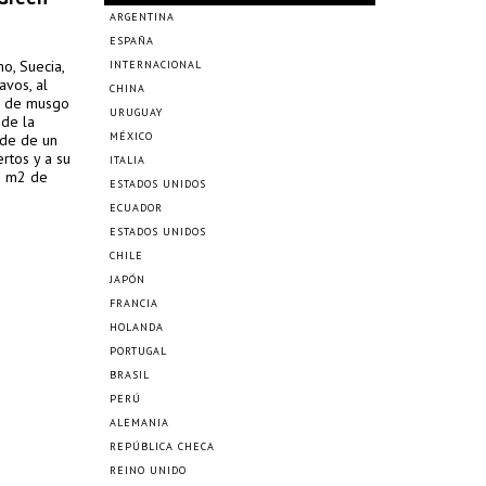
ARGENTINA
ESPAÑA
o, Suecia,
INTERNACIONAL
avos, al
CHINA
a de musgo
URUGUAY
 de la
MÉXICO
rde de un
ertos y a su
ITALIA
0 m2 de
ESTADOS UNIDOS
ediante la
ECUADOR
de
ESTADOS UNIDOS
CHILE
JAPÓN
FRANCIA
HOLANDA
PORTUGAL
BRASIL
PERÚ
ALEMANIA
REPÚBLICA CHECA
REINO UNIDO