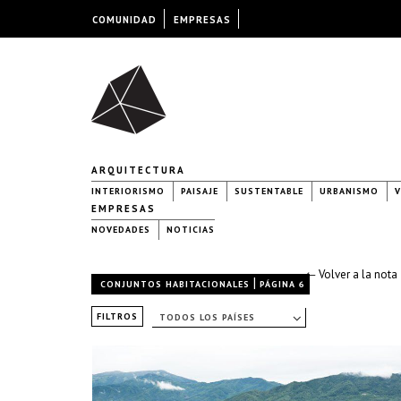
COMUNIDAD
EMPRESAS
ARQUITECTURA
INTERIORISMO
PAISAJE
SUSTENTABLE
URBANISMO
V
EMPRESAS
NOVEDADES
NOTICIAS
← Volver a la nota
|
CONJUNTOS HABITACIONALES
PÁGINA 6
FILTROS
TODOS LOS PAÍSES