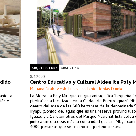
ARQUITECTURA
ARGENTINA
8.4.2020
ndido
Centro Educativo y Cultural Aldea Ita Poty M
Mariana Grabovieski
Lucas Escalante
Tobías Dumke
,
,
ante la
La Aldea Ita Poty Miri que en guaraní significa “Pequeña fl
ión y
piedra” está localizada en la Ciudad de Puerto Iguazú Mi
dentro del área de las 600 hectáreas de la denominada 
Iryapú (Sonido del agua) que es una reserva provincial so
Iguazú y a 15 kilómetros del Parque Nacional. Esta aldea
junto a cinco aldeas más la comunidad guaraní Mbya con
4000 personas que se reconocen pertenecientes.