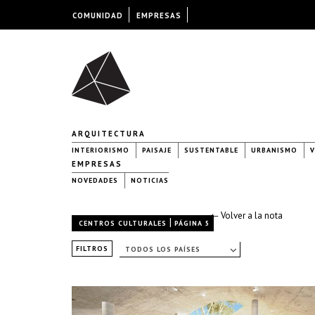
COMUNIDAD
EMPRESAS
ARQUITECTURA
INTERIORISMO
PAISAJE
SUSTENTABLE
URBANISMO
V
EMPRESAS
NOVEDADES
NOTICIAS
← Volver a la nota
|
CENTROS CULTURALES
PÁGINA 5
FILTROS
TODOS LOS PAÍSES