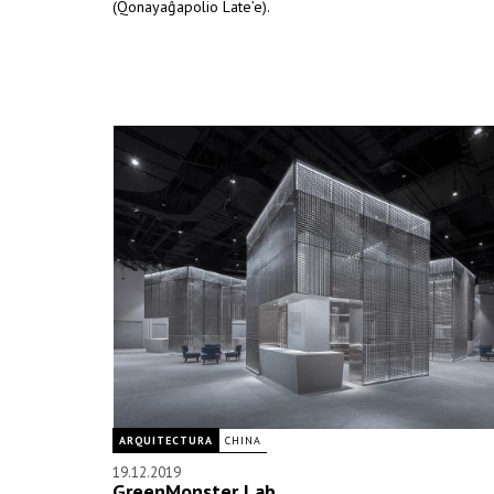
(Qonayaĝapolio Late’e).
ARQUITECTURA
CHINA
19.12.2019
GreenMonster Lab