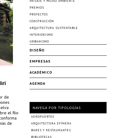
PAISAJE Y MEDIO AMBIENTE
PREMIOS
PROYECTOS
CONSTRUCCIÓN
ARQUITECTURA SUSTENTABLE
INTERIORISMO
URBANISMO
DISEÑO
EMPRESAS
ACADÉMICO
iri
AGENDA
or de
siones
Selva
NAVEGÁ POR TIPOLOGÍAS
bre el Rio
AEROPUERTOS
 conforma
 más de
ARQUITECTURA EFÍMERA
BARES Y RESTAURANTES
BIBLIOTECAS