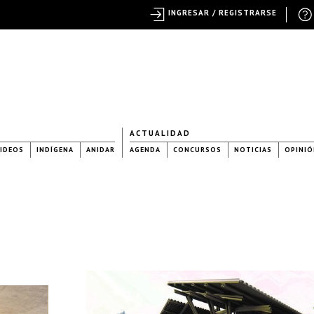
INGRESAR / REGISTRARSE
ACTUALIDAD
IDEOS
INDÍGENA
ANIDAR
AGENDA
CONCURSOS
NOTICIAS
OPINIÓ