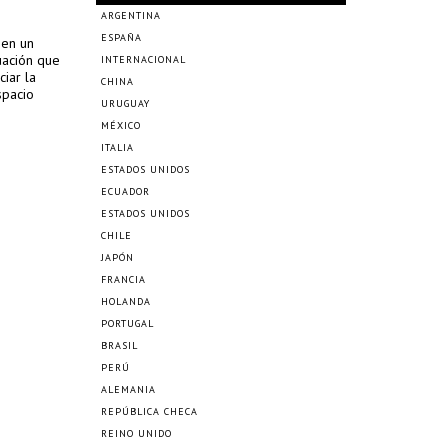
ARGENTINA
ESPAÑA
 en un
uación que
INTERNACIONAL
iar la
CHINA
spacio
URUGUAY
MÉXICO
ITALIA
ESTADOS UNIDOS
ECUADOR
ESTADOS UNIDOS
CHILE
JAPÓN
FRANCIA
HOLANDA
PORTUGAL
BRASIL
PERÚ
ALEMANIA
REPÚBLICA CHECA
REINO UNIDO