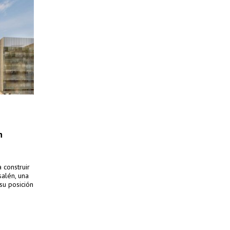
n
 construir
salén, una
su posición