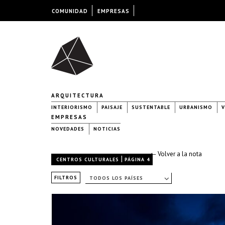
COMUNIDAD
EMPRESAS
ARQUITECTURA
INTERIORISMO
PAISAJE
SUSTENTABLE
URBANISMO
V
EMPRESAS
NOVEDADES
NOTICIAS
← Volver a la nota
|
CENTROS CULTURALES
PÁGINA 4
FILTROS
TODOS LOS PAÍSES