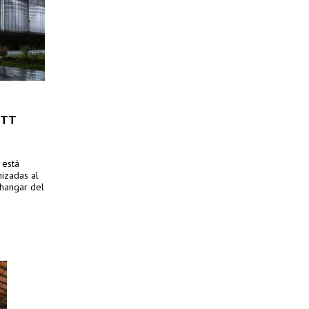
ETT
 está
nizadas al
 hangar del