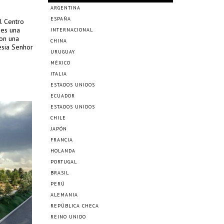
ARGENTINA
ESPAÑA
el Centro
 es una
INTERNACIONAL
con una
CHINA
esia Senhor
URUGUAY
MÉXICO
ITALIA
ESTADOS UNIDOS
ECUADOR
ESTADOS UNIDOS
CHILE
JAPÓN
FRANCIA
HOLANDA
PORTUGAL
BRASIL
PERÚ
ALEMANIA
REPÚBLICA CHECA
REINO UNIDO