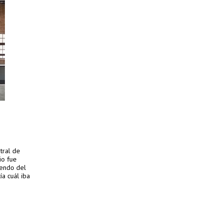
tral de
io fue
iendo del
a cuál iba