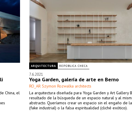
ARQUITECTURA
REPÚBLICA CHECA
7.6.2021
li
Yoga Garden, galería de arte en Berno
RO_AR Szymon Rozwalka architects
e China, el
La arquitectura diseñada para Yoga Garden y Art Gallery B
a
resultado de la búsqueda de un espacio natural y al mis
nes
abstracto. Queríamos crear un espacio sin el engaño de la
(fake industrial) o la falsa espiritualidad (cliché exótico).