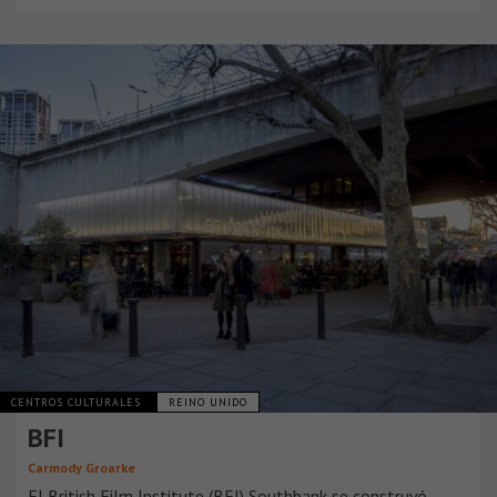
CENTROS CULTURALES
REINO UNIDO
BFI
Carmody Groarke
El British Film Institute (BFI) Southbank se construyó