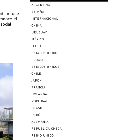
ARGENTINA
ESPAÑA
itario que
econoce el
INTERNACIONAL
 social
CHINA
URUGUAY
MÉXICO
ITALIA
ESTADOS UNIDOS
ECUADOR
ESTADOS UNIDOS
CHILE
JAPÓN
FRANCIA
HOLANDA
PORTUGAL
BRASIL
PERÚ
ALEMANIA
REPÚBLICA CHECA
REINO UNIDO