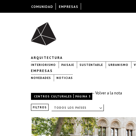
COMUNIDAD
EMPRESAS
ARQUITECTURA
INTERIORISMO
PAISAJE
SUSTENTABLE
URBANISMO
V
EMPRESAS
NOVEDADES
NOTICIAS
← Volver a la nota
|
CENTROS CULTURALES
PÁGINA 3
FILTROS
TODOS LOS PAÍSES