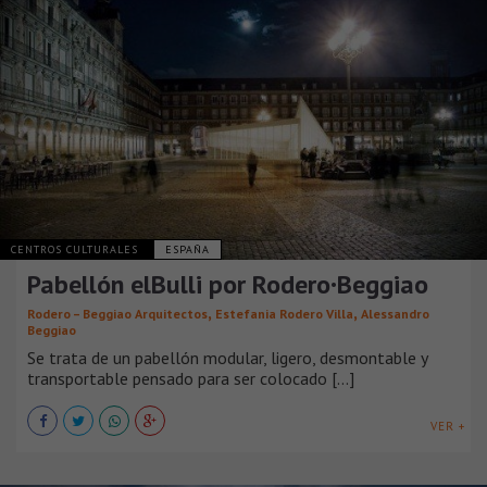
CENTROS CULTURALES
ESPAÑA
Pabellón elBulli por Rodero·Beggiao
,
,
Rodero – Beggiao Arquitectos
Estefania Rodero Villa
Alessandro
Beggiao
Se trata de un pabellón modular, ligero, desmontable y
transportable pensado para ser colocado [...]
VER +