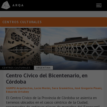
CENTROS CULTURALES
CENTROS CULTURALES
ARGENTINA
Centro Cívico del Bicentenario, en
Córdoba
,
,
,
,
GGMPU Arquitectos
Lucio Morini
Sara Gramática
José Gregorio Pisani
Eduardo Urtubey
El Centro Cívico de la Provincia de Córdoba se asienta en
terrenos ubicados en el casco céntrico de la Ciudad,
recuperados de antiguas playas de maniobra del Ferrocarril.