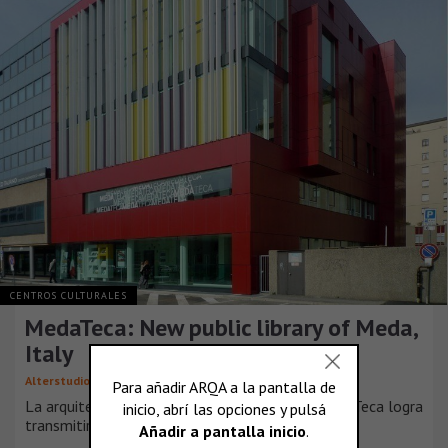
CENTROS CULTURALES
MedaTeca: New public library of Meda,
Italy
Alterstudio Partners
La arquitectura contemporánea del edificio MedaTeca logra
transmitir su vocación pública con [...]