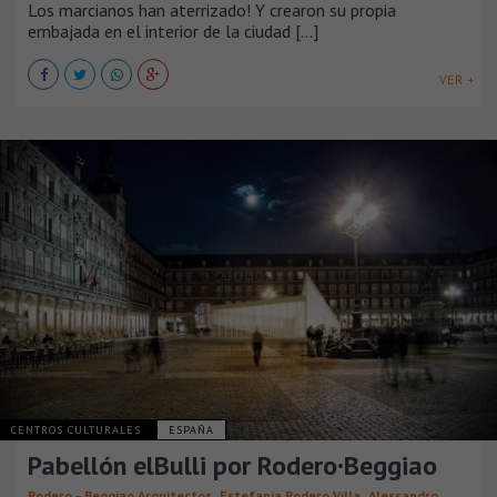
Los marcianos han aterrizado! Y crearon su propia
embajada en el interior de la ciudad [...]
VER +
CENTROS CULTURALES
ESPAÑA
Pabellón elBulli por Rodero·Beggiao
,
,
Rodero – Beggiao Arquitectos
Estefania Rodero Villa
Alessandro