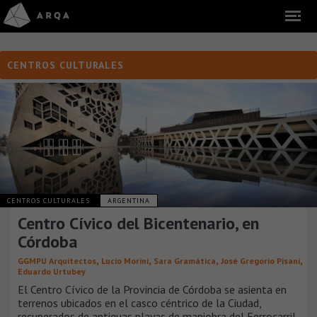
CENTROS CULTURALES
CENTROS CULTURALES
ARGENTINA
Centro Cívico del Bicentenario, en
Córdoba
,
,
,
,
GGMPU Arquitectos
Lucio Morini
Sara Gramática
José Gregorio Pisani
Eduardo Urtubey
El Centro Cívico de la Provincia de Córdoba se asienta en
terrenos ubicados en el casco céntrico de la Ciudad,
recuperados de antiguas playas de maniobra del Ferrocarril.