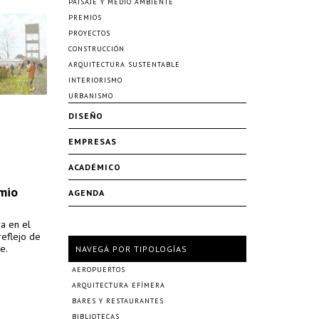
PAISAJE Y MEDIO AMBIENTE
PREMIOS
PROYECTOS
CONSTRUCCIÓN
ARQUITECTURA SUSTENTABLE
INTERIORISMO
URBANISMO
DISEÑO
EMPRESAS
ACADÉMICO
emio
AGENDA
ra en el
reflejo de
e.
NAVEGÁ POR TIPOLOGÍAS
AEROPUERTOS
ARQUITECTURA EFÍMERA
BARES Y RESTAURANTES
BIBLIOTECAS