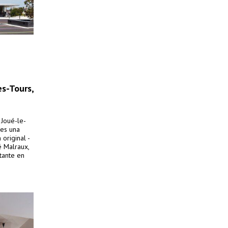
es-Tours,
 Joué-le-
 es una
 original -
é Malraux,
rtante en