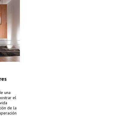
res
de una
ostrar el
vida
ción de la
cuperación