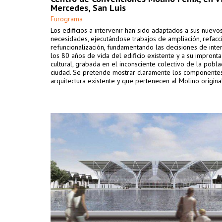
Mercedes, San Luis
Furograma
Los edificios a intervenir han sido adaptados a sus nuevo
necesidades, ejecutándose trabajos de ampliación, refacc
refuncionalización, fundamentando las decisiones de inte
los 80 años de vida del edificio existente y a su impronta 
cultural, grabada en el inconsciente colectivo de la pobla
ciudad. Se pretende mostrar claramente los componentes
arquitectura existente y que pertenecen al Molino origina
elementos de la nueva arquitectura en un plano formal 
que garantiza la coexistencia de objetos diversos.