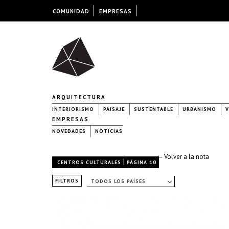
COMUNIDAD
EMPRESAS
ARQUITECTURA
INTERIORISMO
PAISAJE
SUSTENTABLE
URBANISMO
V
EMPRESAS
NOVEDADES
NOTICIAS
← Volver a la nota
|
CENTROS CULTURALES
PÁGINA 10
FILTROS
TODOS LOS PAÍSES