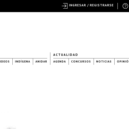
INGRESAR / REGISTRARSE
ACTUALIDAD
IDEOS
INDÍGENA
ANIDAR
AGENDA
CONCURSOS
NOTICIAS
OPINIÓ