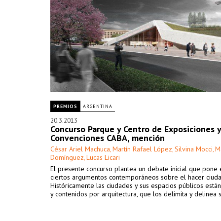
PREMIOS
ARGENTINA
20.3.2013
Concurso Parque y Centro de Exposiciones y
Convenciones CABA, mención
César Ariel Machuca
Martín Rafael López
Silvina Mocci
M
,
,
,
Domínguez
Lucas Licari
,
El presente concurso plantea un debate inicial que pone 
ciertos argumentos contemporáneos sobre el hacer ciuda
Históricamente las ciudades y sus espacios públicos están
y contenidos por arquitectura, que los delimita y delinea 