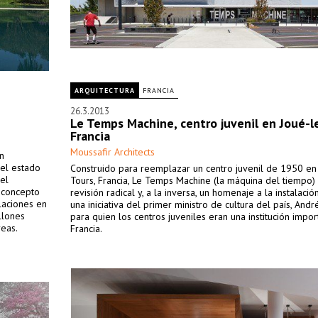
ARQUITECTURA
FRANCIA
26.3.2013
Le Temps Machine, centro juvenil en Joué-l
Francia
Moussafir Architects
n
del estado
Construido para reemplazar un centro juvenil de 1950 en
del
Tours, Francia, Le Temps Machine (la máquina del tiempo)
n concepto
revisión radical y, a la inversa, un homenaje a la instalación
alaciones en
una iniciativa del primer ministro de cultura del país, Andr
llones
para quien los centros juveniles eran una institución impo
eas.
Francia.