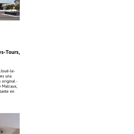
es-Tours,
 Joué-le-
 es una
 original -
é Malraux,
rtante en