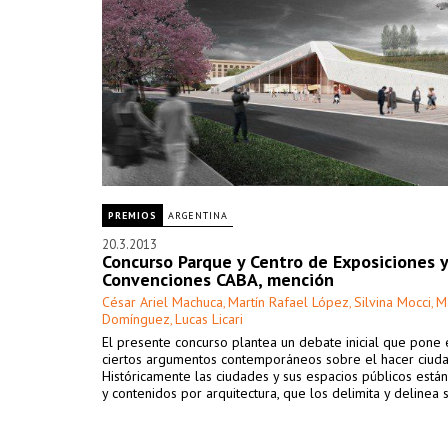
PREMIOS
ARGENTINA
20.3.2013
Concurso Parque y Centro de Exposiciones y
Convenciones CABA, mención
César Ariel Machuca
Martín Rafael López
Silvina Mocci
M
,
,
,
Domínguez
Lucas Licari
,
El presente concurso plantea un debate inicial que pone 
ciertos argumentos contemporáneos sobre el hacer ciuda
Históricamente las ciudades y sus espacios públicos están
y contenidos por arquitectura, que los delimita y delinea 