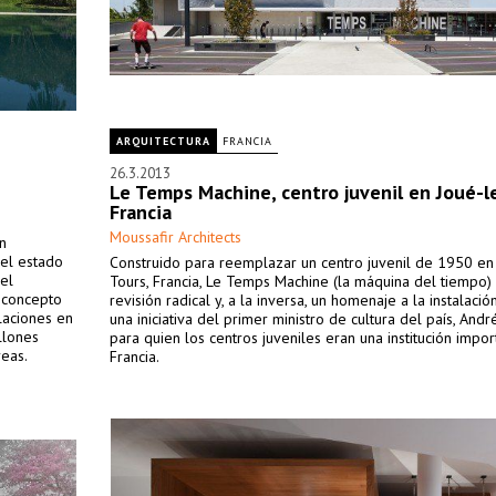
ARQUITECTURA
FRANCIA
26.3.2013
Le Temps Machine, centro juvenil en Joué-l
Francia
Moussafir Architects
n
del estado
Construido para reemplazar un centro juvenil de 1950 en
del
Tours, Francia, Le Temps Machine (la máquina del tiempo)
n concepto
revisión radical y, a la inversa, un homenaje a la instalación
alaciones en
una iniciativa del primer ministro de cultura del país, Andr
llones
para quien los centros juveniles eran una institución impo
eas.
Francia.