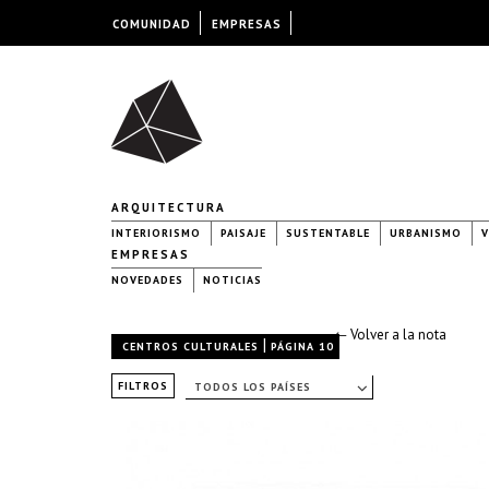
COMUNIDAD
EMPRESAS
ARQUITECTURA
INTERIORISMO
PAISAJE
SUSTENTABLE
URBANISMO
V
EMPRESAS
NOVEDADES
NOTICIAS
← Volver a la nota
|
CENTROS CULTURALES
PÁGINA 10
FILTROS
TODOS LOS PAÍSES