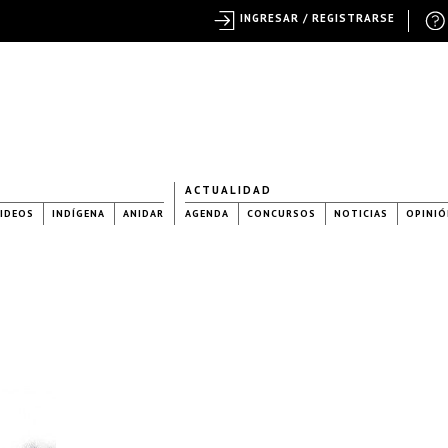
INGRESAR / REGISTRARSE
ACTUALIDAD
IDEOS
INDÍGENA
ANIDAR
AGENDA
CONCURSOS
NOTICIAS
OPINIÓ