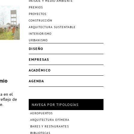
PAISAJE Y MEDIO AMBIENTE
PREMIOS
PROYECTOS
CONSTRUCCIÓN
ARQUITECTURA SUSTENTABLE
INTERIORISMO
URBANISMO
DISEÑO
EMPRESAS
ACADÉMICO
emio
AGENDA
ra en el
reflejo de
e.
NAVEGÁ POR TIPOLOGÍAS
AEROPUERTOS
ARQUITECTURA EFÍMERA
BARES Y RESTAURANTES
BIBLIOTECAS