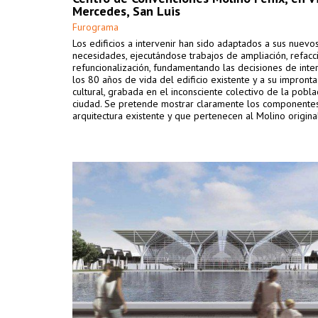
Mercedes, San Luis
Furograma
Los edificios a intervenir han sido adaptados a sus nuevo
necesidades, ejecutándose trabajos de ampliación, refacc
refuncionalización, fundamentando las decisiones de inte
los 80 años de vida del edificio existente y a su impronta 
cultural, grabada en el inconsciente colectivo de la pobla
ciudad. Se pretende mostrar claramente los componentes
arquitectura existente y que pertenecen al Molino origina
elementos de la nueva arquitectura en un plano formal 
que garantiza la coexistencia de objetos diversos.