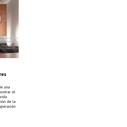
res
de una
ostrar el
vida
ción de la
cuperación