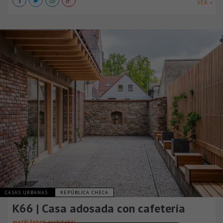
VER +
CASAS URBANAS
REPÚBLICA CHECA
K66 | Casa adosada con cafetería
matěj šebek architekti