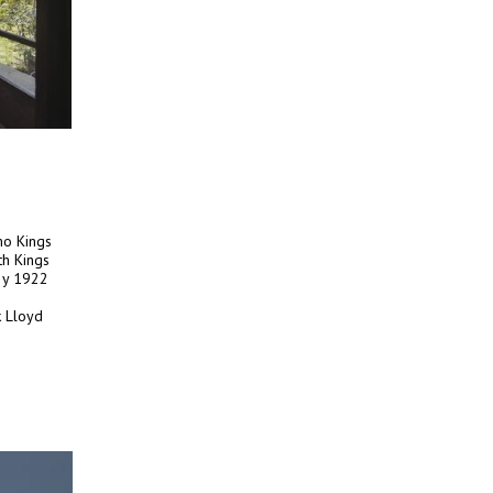
mo Kings
th Kings
1 y 1922
k Lloyd