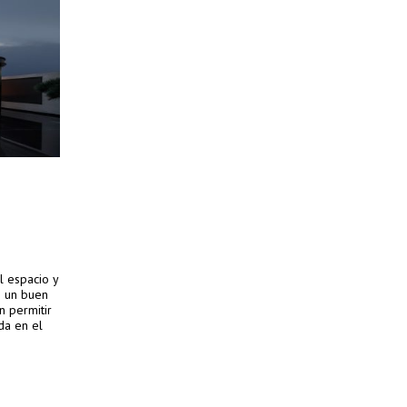
l espacio y
e un buen
n permitir
da en el