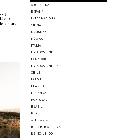
ARGENTINA
ESPAÑA
es y
able o
INTERNACIONAL
e aislarse
CHINA
URUGUAY
MÉXICO
ITALIA
ESTADOS UNIDOS
ECUADOR
ESTADOS UNIDOS
CHILE
JAPÓN
FRANCIA
HOLANDA
PORTUGAL
BRASIL
PERÚ
ALEMANIA
REPÚBLICA CHECA
REINO UNIDO