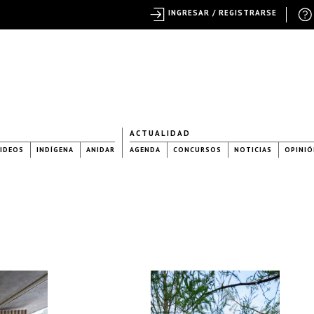
INGRESAR / REGISTRARSE
ACTUALIDAD
IDEOS
INDÍGENA
ANIDAR
AGENDA
CONCURSOS
NOTICIAS
OPINIÓ