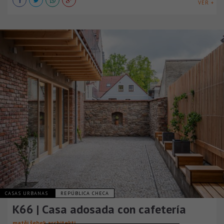
VER +
CASAS URBANAS
REPÚBLICA CHECA
K66 | Casa adosada con cafetería
matěj šebek architekti