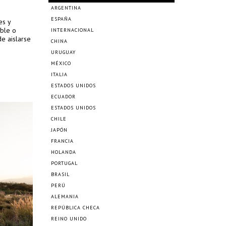
ARGENTINA
ESPAÑA
es y
able o
INTERNACIONAL
e aislarse
CHINA
URUGUAY
MÉXICO
ITALIA
ESTADOS UNIDOS
ECUADOR
ESTADOS UNIDOS
CHILE
JAPÓN
FRANCIA
HOLANDA
PORTUGAL
BRASIL
PERÚ
ALEMANIA
REPÚBLICA CHECA
REINO UNIDO