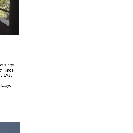
mo Kings
th Kings
1 y 1922
k Lloyd