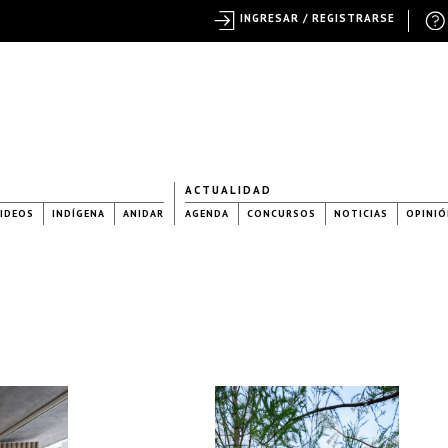
INGRESAR / REGISTRARSE
ACTUALIDAD
IDEOS
INDÍGENA
ANIDAR
AGENDA
CONCURSOS
NOTICIAS
OPINIÓ