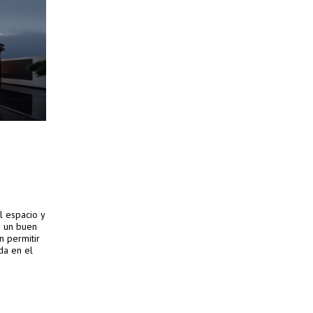
l espacio y
e un buen
n permitir
da en el