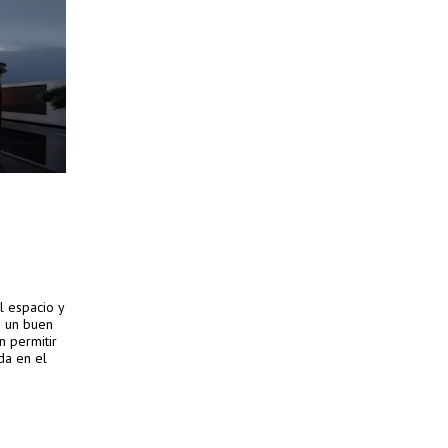
l espacio y
e un buen
n permitir
da en el