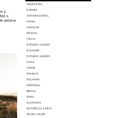
ARGENTINA
ESPAÑA
es y
able o
INTERNACIONAL
e aislarse
CHINA
URUGUAY
MÉXICO
ITALIA
ESTADOS UNIDOS
ECUADOR
ESTADOS UNIDOS
CHILE
JAPÓN
FRANCIA
HOLANDA
PORTUGAL
BRASIL
PERÚ
ALEMANIA
REPÚBLICA CHECA
REINO UNIDO