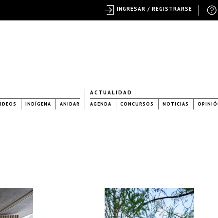
INGRESAR / REGISTRARSE
ACTUALIDAD
IDEOS
INDÍGENA
ANIDAR
AGENDA
CONCURSOS
NOTICIAS
OPINIÓ