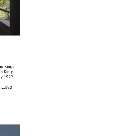
mo Kings
th Kings
1 y 1922
k Lloyd