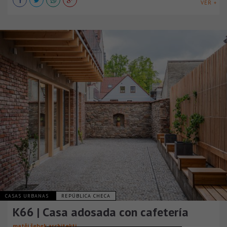
VER +
CASAS URBANAS
REPÚBLICA CHECA
K66 | Casa adosada con cafetería
matěj šebek architekti