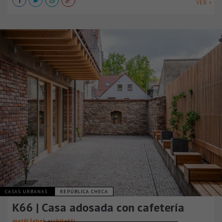
VER +
CASAS URBANAS
REPÚBLICA CHECA
K66 | Casa adosada con cafetería
matěj šebek architekti