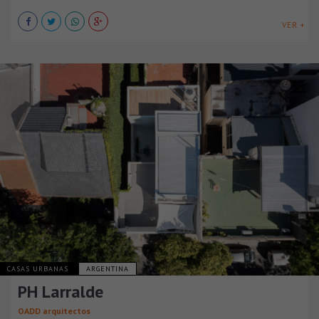
VER +
CASAS URBANAS
ARGENTINA
PH Larralde
OADD arquitectos