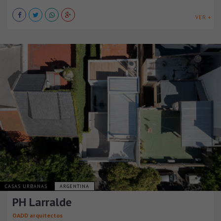
VER +
CASAS URBANAS
ARGENTINA
PH Larralde
OADD arquitectos