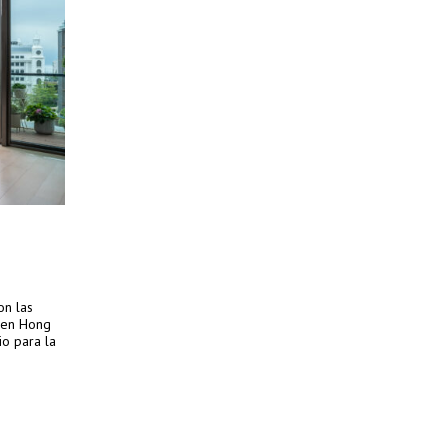
on las
s en Hong
io para la