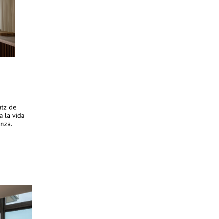
atz de
a la vida
anza.