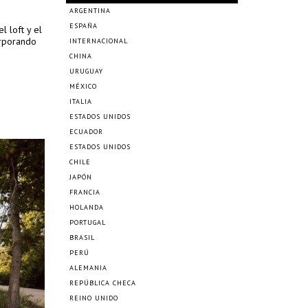
ARGENTINA
ESPAÑA
l loft y el
orporando
INTERNACIONAL
CHINA
URUGUAY
MÉXICO
ITALIA
ESTADOS UNIDOS
ECUADOR
ESTADOS UNIDOS
CHILE
JAPÓN
FRANCIA
HOLANDA
PORTUGAL
BRASIL
PERÚ
ALEMANIA
REPÚBLICA CHECA
REINO UNIDO