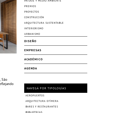
PAISAJE Y MEDIO AMBIENTE
PREMIOS
PROYECTOS
CONSTRUCCIÓN
ARQUITECTURA SUSTENTABLE
INTERIORISMO
URBANISMO
DISEÑO
EMPRESAS
ACADÉMICO
AGENDA
, São
eflejando
NAVEGÁ POR TIPOLOGÍAS
AEROPUERTOS
ARQUITECTURA EFÍMERA
BARES Y RESTAURANTES
BIBLIOTECAS