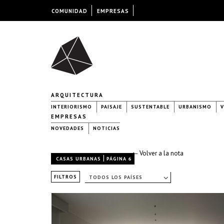
COMUNIDAD
EMPRESAS
ARQUITECTURA
INTERIORISMO
PAISAJE
SUSTENTABLE
URBANISMO
V
EMPRESAS
NOVEDADES
NOTICIAS
← Volver a la nota
|
CASAS URBANAS
PÁGINA 6
FILTROS
TODOS LOS PAÍSES