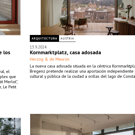
ARQUITECTURA
AUSTRIA
13.9.2024
e los
Kornmarktplatz, casa adosada
Herzog & de Meuron
La nueva casa adosada situada en la céntrica Kornmarktpl
Bregenz pretende realizar una aportación independiente 
al, el
cultural y pública de la ciudad a orillas del lago de Const
úplex que
t Merlot",
, Le Petit