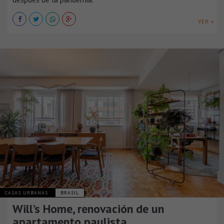
VER +
CASAS URBANAS
BRASIL
Will’s Home, renovación de un
apartamento paulista