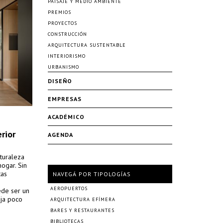
PAISAJE Y MEDIO AMBIENTE
PREMIOS
PROYECTOS
CONSTRUCCIÓN
ARQUITECTURA SUSTENTABLE
INTERIORISMO
URBANISMO
DISEÑO
EMPRESAS
ACADÉMICO
rior
AGENDA
aturaleza
ogar. Sin
tas
NAVEGÁ POR TIPOLOGÍAS
AEROPUERTOS
ede ser un
eja poco
ARQUITECTURA EFÍMERA
BARES Y RESTAURANTES
BIBLIOTECAS