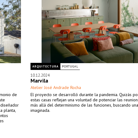
ARQUITECTURA
PORTUGAL
10.12.2024
Marvila
Atelier José Andrade Rocha
imonio de
El proyecto se desarrolló durante la pandemia. Quizás po
ste
estas casas reflejan una voluntad de potenciar las reunion
 diseñador
más allá del determinismo de las funciones, buscando una
a planta,
imaginada.
entos
es