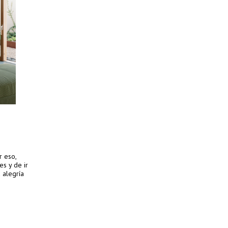
r eso,
es y de ir
 alegría