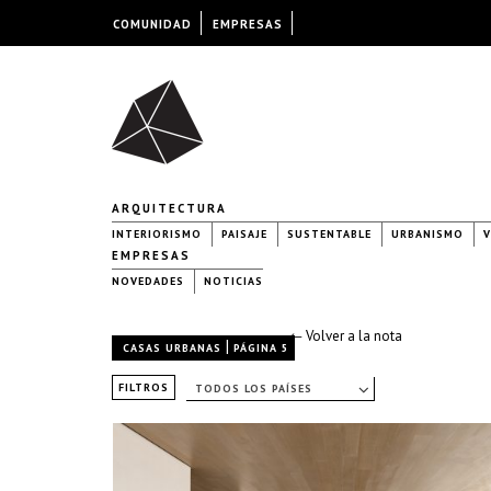
COMUNIDAD
EMPRESAS
ARQUITECTURA
INTERIORISMO
PAISAJE
SUSTENTABLE
URBANISMO
V
EMPRESAS
NOVEDADES
NOTICIAS
← Volver a la nota
|
CASAS URBANAS
PÁGINA 5
FILTROS
TODOS LOS PAÍSES