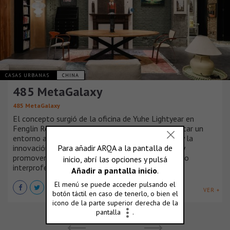
CASAS URBANAS
CHINA
485 MetaGalaxy
485 MetaGalaxy
El concepto surgió de la oficina de Yuhe Lightyear en
Fenglin Road, 485. El nuevo espacio busca fomentar un
entorno abierto e inclusivo para la comunicación y la
innovación, facilitar el diálogo entre diseñadores y
promover el desarrollo de un ecosistema de diseño
interprofesional.
VER +