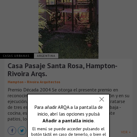
CASAS URBANAS
ARGENTINA
Casa Pasaje Santa Rosa, Hampton-
Rivoira Arqs.
Hampton – Rivoira Arquitectos
Premio Década 2004 Se otorga el presente premio en
reconocimiento a una obra madura en su concepción y en su
ejecución. La simplicidad en su planteamiento, al tratarse
de tres espacios interiores continuos en la planta baja -
cocina, estar, zona de servicio- conectados mediante
patios, logra una intensa riqueza espacial.
VER +