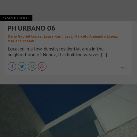
CASAS URBANAS
PH URBANO 06
,
,
,
Dario Gabriel Lopez
Laura Karin Leyt
Marcelo Alejandro López
Mariana Yablon
Located in a low-density residential area in the
neighborhood of Nuñez, this building weaves [...]
VER +