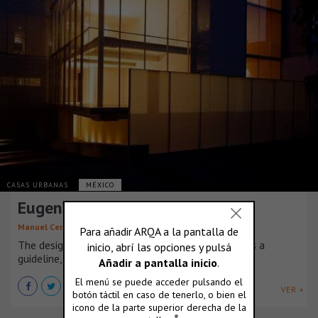
CASAS URBANAS
MÉXICO
Eugenio Sue 133 – Pent house
,
Manuel Cervantes Cespedes
Santiago Cespedes Morera
The design was born from restriction, the norm as a
guideline, drew up the parameters [...]
VER +