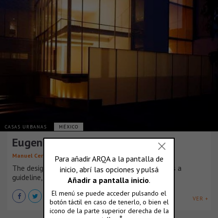
CASAS URBANAS
MÉXICO
Eugenio Sue 133 – Pent house
,
Manuel Cervantes Cespedes
Santiago Cespedes Morera
The design was born from restriction, the norm as a
guideline, drew up the parameters [...]
VER +