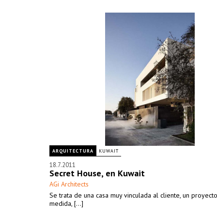
familia y la otra de dos dormitorios sería para alquilar, a
ocupando una superficie de 400 m2.
ARQUITECTURA
KUWAIT
18.7.2011
Secret House, en Kuwait
AGi Architects
Se trata de una casa muy vinculada al cliente, un proyect
medida, [...]