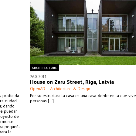
ARCHITECTURE
26.8.2011
House on Zaru Street, Riga, Latvia
OpenAD – Architecture & Design
s profunda
Por su estructura la casa es una casa-doble en la que viv
ra ciudad,
personas [...]
r, dando
que puedan
proyecto de
iormente
una pequeña
para la