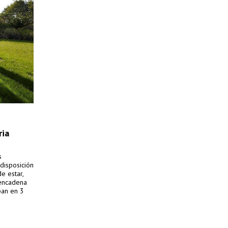
ria
s
 disposición
de estar,
 encadena
pan en 3