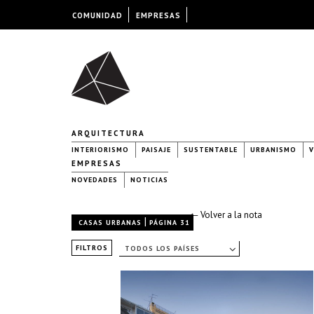
COMUNIDAD
EMPRESAS
ARQUITECTURA
INTERIORISMO
PAISAJE
SUSTENTABLE
URBANISMO
V
EMPRESAS
NOVEDADES
NOTICIAS
← Volver a la nota
|
CASAS URBANAS
PÁGINA 31
FILTROS
TODOS LOS PAÍSES