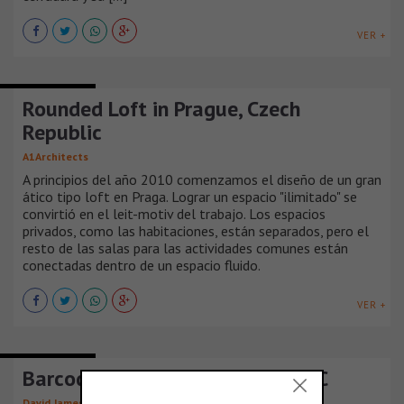
VER +
CASAS URBANAS
Rounded Loft in Prague, Czech
Republic
A1Architects
A principios del año 2010 comenzamos el diseño de un gran
ático tipo loft en Praga. Lograr un espacio "ilimitado" se
convirtió en el leit-motiv del trabajo. Los espacios
privados, como las habitaciones, están separados, pero el
resto de las salas para las actividades comunes están
conectadas dentro de un espacio fluido.
VER +
CASAS URBANAS
Barcode House in Washington DC
David Jameson