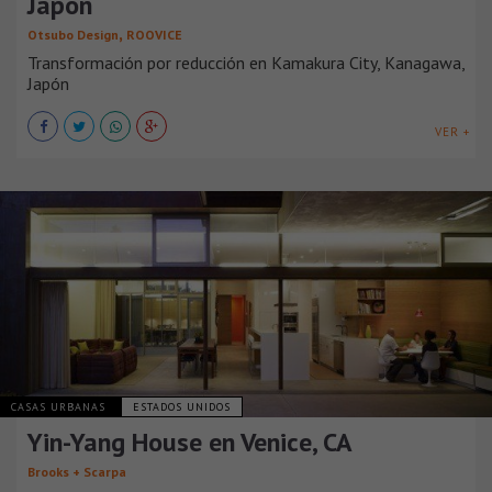
Japón
,
Otsubo Design
ROOVICE
Transformación por reducción en Kamakura City, Kanagawa,
Japón
VER +
CASAS URBANAS
ESTADOS UNIDOS
Yin-Yang House en Venice, CA
Brooks + Scarpa