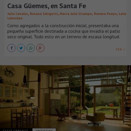
Casa Güemes, en Santa Fe
,
,
,
,
Julio Cavallo
Rosana Sdrigotti
María Julia Ocampo
Romina Pueyo
Lelis
Labuckas
Como agregados a la construcción inicial, presentaba una
pequeña superficie destinada a cocina que invadía el patio
seco original. Todo esto en un terreno de escasa longitud.
VER +
CASAS URBANAS
ARGENTINA