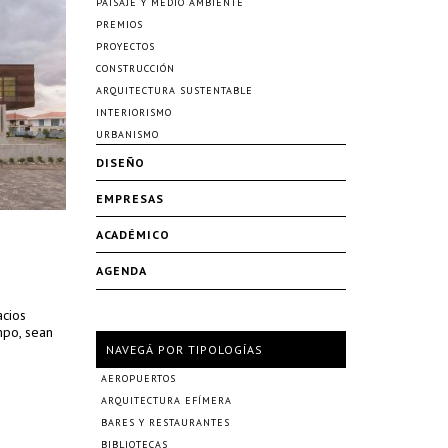
PAISAJE Y MEDIO AMBIENTE
PREMIOS
PROYECTOS
CONSTRUCCIÓN
ARQUITECTURA SUSTENTABLE
INTERIORISMO
URBANISMO
DISEÑO
EMPRESAS
ACADÉMICO
AGENDA
acios
mpo, sean
NAVEGÁ POR TIPOLOGÍAS
AEROPUERTOS
ARQUITECTURA EFÍMERA
BARES Y RESTAURANTES
BIBLIOTECAS