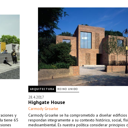
ARQUITECTURA
REINO UNIDO
28.4.2017
Highgate House
Carmody Groarke
raciones y
Carmody Groarke se ha comprometido a diseñar edificios
da tiene 65
respondan integramente a su contexto histórico, social, fís
siones
medioambiental. Es nuestra política considerar principios 