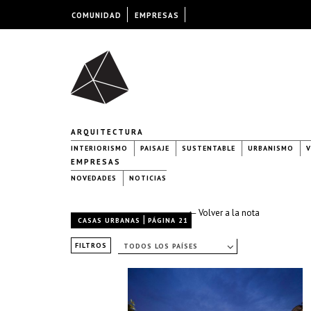
COMUNIDAD
EMPRESAS
ARQUITECTURA
INTERIORISMO
PAISAJE
SUSTENTABLE
URBANISMO
V
EMPRESAS
NOVEDADES
NOTICIAS
← Volver a la nota
|
CASAS URBANAS
PÁGINA 21
FILTROS
TODOS LOS PAÍSES