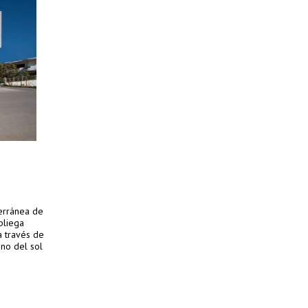
terránea de
pliega
a través de
ino del sol