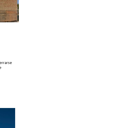
errarse
e