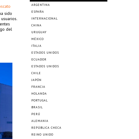
ARGENTINA
oscato
ESPAÑA
ha sido
 usuarios.
INTERNACIONAL
rentes
CHINA
rgo del
URUGUAY
MÉXICO
ITALIA
ESTADOS UNIDOS
ECUADOR
ESTADOS UNIDOS
CHILE
JAPÓN
FRANCIA
HOLANDA
PORTUGAL
BRASIL
PERÚ
ALEMANIA
REPÚBLICA CHECA
REINO UNIDO