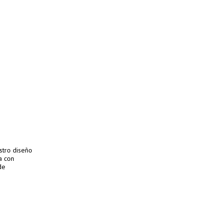
stro diseño
a con
de