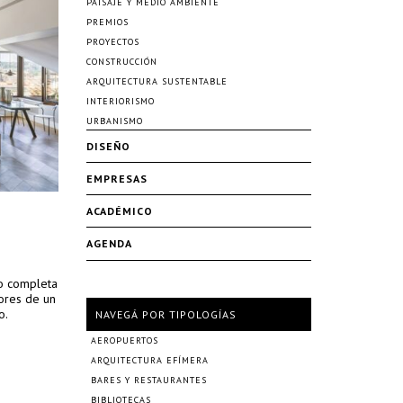
PAISAJE Y MEDIO AMBIENTE
PREMIOS
PROYECTOS
CONSTRUCCIÓN
ARQUITECTURA SUSTENTABLE
INTERIORISMO
URBANISMO
DISEÑO
EMPRESAS
ACADÉMICO
AGENDA
to completa
iores de un
o.
NAVEGÁ POR TIPOLOGÍAS
AEROPUERTOS
ARQUITECTURA EFÍMERA
BARES Y RESTAURANTES
BIBLIOTECAS