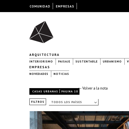
COMUNIDAD
EMPRESAS
ARQUITECTURA
INTERIORISMO
PAISAJE
SUSTENTABLE
URBANISMO
V
EMPRESAS
NOVEDADES
NOTICIAS
← Volver a la nota
|
CASAS URBANAS
PÁGINA 10
FILTROS
TODOS LOS PAÍSES