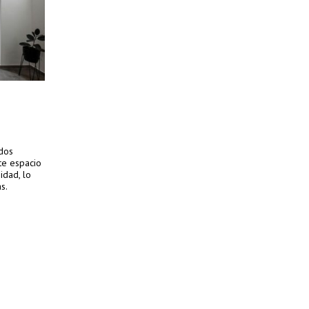
 dos
te espacio
idad, lo
as.