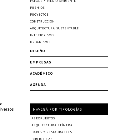
PAISAJE Y MEDIO AMBIENTE
PREMIOS
PROYECTOS
CONSTRUCCIÓN
ARQUITECTURA SUSTENTABLE
INTERIORISMO
URBANISMO
DISEÑO
EMPRESAS
ACADÉMICO
AGENDA
e
ue
diversos
NAVEGÁ POR TIPOLOGÍAS
AEROPUERTOS
ARQUITECTURA EFÍMERA
BARES Y RESTAURANTES
BIBLIOTECAS