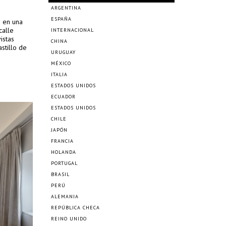
ARGENTINA
ESPAÑA
a en una
calle
INTERNACIONAL
istas
CHINA
astillo de
URUGUAY
MÉXICO
ITALIA
ESTADOS UNIDOS
ECUADOR
ESTADOS UNIDOS
CHILE
JAPÓN
FRANCIA
HOLANDA
PORTUGAL
BRASIL
PERÚ
ALEMANIA
REPÚBLICA CHECA
REINO UNIDO