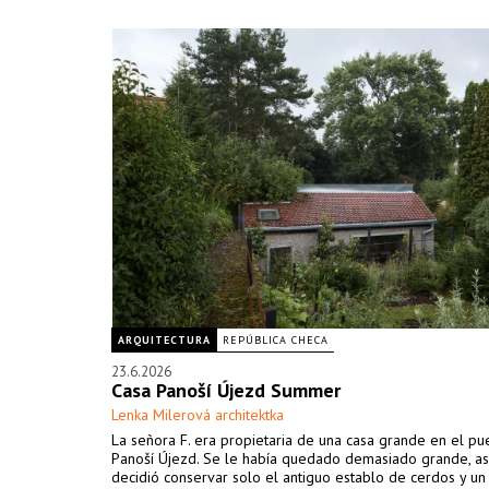
ARQUITECTURA
REPÚBLICA CHECA
23.6.2026
Casa Panoší Újezd Summer
Lenka Milerová architektka
La señora F. era propietaria de una casa grande en el p
Panoší Újezd. Se le había quedado demasiado grande, as
decidió conservar solo el antiguo establo de cerdos y u