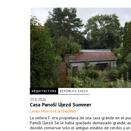
ARQUITECTURA
REPÚBLICA CHECA
23.6.2026
Casa Panoší Újezd Summer
Lenka Milerová architektka
La señora F. era propietaria de una casa grande en el p
Panoší Újezd. Se le había quedado demasiado grande, as
decidió conservar solo el antiguo establo de cerdos y u