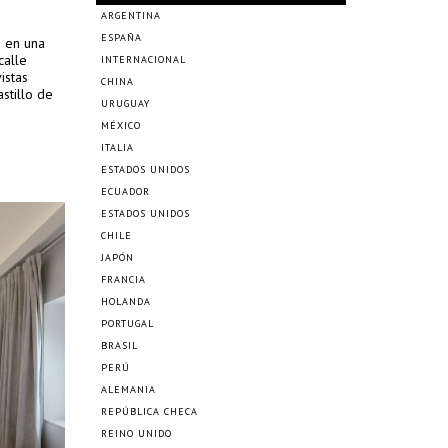
ARGENTINA
ESPAÑA
a en una
calle
INTERNACIONAL
istas
CHINA
astillo de
URUGUAY
MÉXICO
ITALIA
ESTADOS UNIDOS
ECUADOR
ESTADOS UNIDOS
CHILE
JAPÓN
FRANCIA
HOLANDA
PORTUGAL
BRASIL
PERÚ
ALEMANIA
REPÚBLICA CHECA
REINO UNIDO