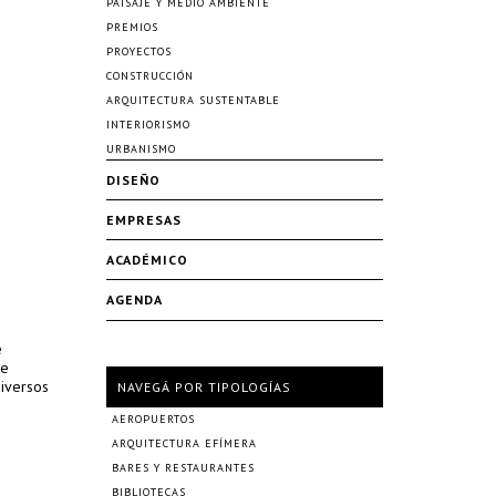
PAISAJE Y MEDIO AMBIENTE
PREMIOS
PROYECTOS
CONSTRUCCIÓN
ARQUITECTURA SUSTENTABLE
INTERIORISMO
URBANISMO
DISEÑO
EMPRESAS
ACADÉMICO
AGENDA
e
ue
diversos
NAVEGÁ POR TIPOLOGÍAS
AEROPUERTOS
ARQUITECTURA EFÍMERA
BARES Y RESTAURANTES
BIBLIOTECAS