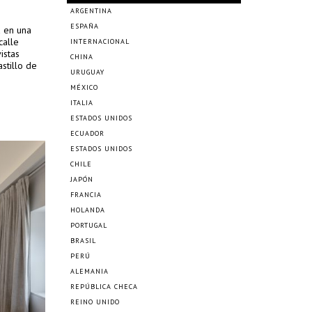
ARGENTINA
ESPAÑA
a en una
calle
INTERNACIONAL
istas
CHINA
astillo de
URUGUAY
MÉXICO
ITALIA
ESTADOS UNIDOS
ECUADOR
ESTADOS UNIDOS
CHILE
JAPÓN
FRANCIA
HOLANDA
PORTUGAL
BRASIL
PERÚ
ALEMANIA
REPÚBLICA CHECA
REINO UNIDO