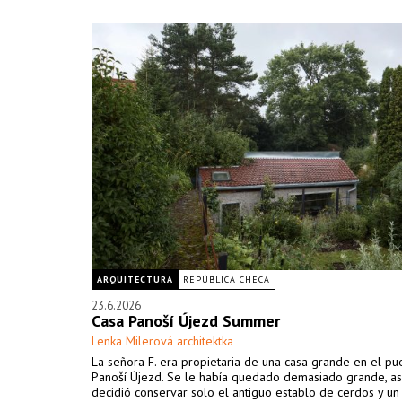
ARQUITECTURA
REPÚBLICA CHECA
23.6.2026
Casa Panoší Újezd Summer
Lenka Milerová architektka
La señora F. era propietaria de una casa grande en el p
Panoší Újezd. Se le había quedado demasiado grande, as
decidió conservar solo el antiguo establo de cerdos y u