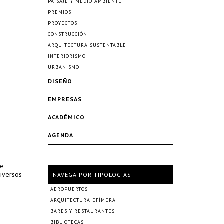
PAISAJE Y MEDIO AMBIENTE
PREMIOS
PROYECTOS
CONSTRUCCIÓN
ARQUITECTURA SUSTENTABLE
INTERIORISMO
URBANISMO
DISEÑO
EMPRESAS
ACADÉMICO
AGENDA
e
ue
diversos
NAVEGÁ POR TIPOLOGÍAS
AEROPUERTOS
ARQUITECTURA EFÍMERA
BARES Y RESTAURANTES
BIBLIOTECAS