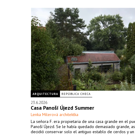
ARQUITECTURA
REPÚBLICA CHECA
23.6.2026
Casa Panoší Újezd Summer
Lenka Milerová architektka
La señora F. era propietaria de una casa grande en el p
Panoší Újezd. Se le había quedado demasiado grande, as
decidió conservar solo el antiguo establo de cerdos y u