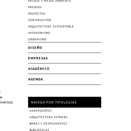
PAISAJE Y MEDIO AMBIENTE
PREMIOS
PROYECTOS
CONSTRUCCIÓN
ARQUITECTURA SUSTENTABLE
INTERIORISMO
URBANISMO
DISEÑO
EMPRESAS
ACADÉMICO
AGENDA
e
ue
diversos
NAVEGÁ POR TIPOLOGÍAS
AEROPUERTOS
ARQUITECTURA EFÍMERA
BARES Y RESTAURANTES
BIBLIOTECAS