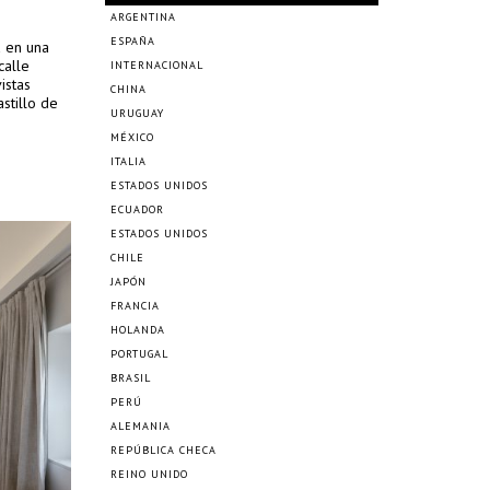
ARGENTINA
ESPAÑA
a en una
calle
INTERNACIONAL
istas
CHINA
astillo de
URUGUAY
MÉXICO
ITALIA
ESTADOS UNIDOS
ECUADOR
ESTADOS UNIDOS
CHILE
JAPÓN
FRANCIA
HOLANDA
PORTUGAL
BRASIL
PERÚ
ALEMANIA
REPÚBLICA CHECA
REINO UNIDO