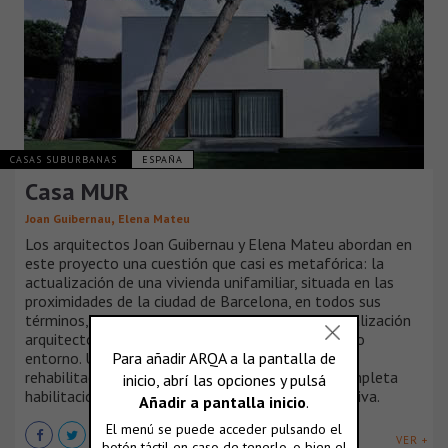
CASAS SUBURBANAS
ESPAÑA
Casa MUR
,
Joan Guibernau
Elena Mateu
Los arquitectos Joan Guibernau y Elena Mateu abordan en
este proyecto una cuestión que casi es metafórica: la
actualización de una vivienda unifamiliar, situada en las
proximidades de la ciudad de Barcelona, en todos sus
términos, de programa, de instalaciones, de formalización
arquitectónica aparente y de relación con su propio
entorno. Un trabajo delicado, no de estilo ni de
rehabilitación sino -casi- todo lo contrario: de completa
habilitación. Una casa como sus dueños, en definitiva.
VER +