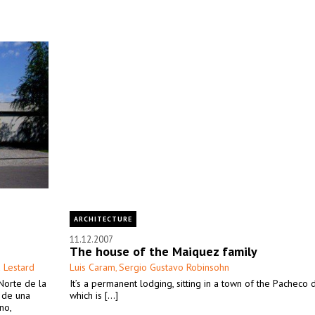
ARCHITECTURE
11.12.2007
The house of the Maiquez family
 Lestard
Luis Caram
Sergio Gustavo Robinsohn
,
Norte de la
It’s a permanent lodging, sitting in a town of the Pacheco di
e de una
which is [...]
no,