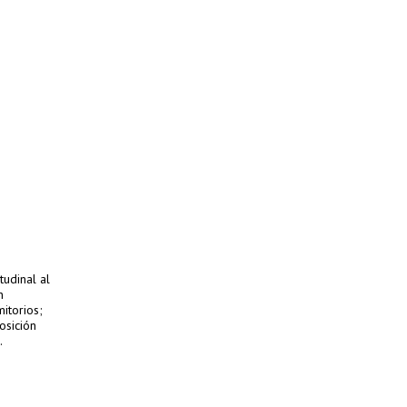
tudinal al
n
itorios;
osición
.