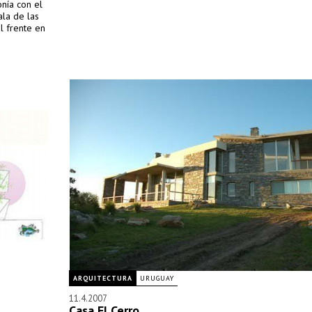
nía con el
ala de las
l frente en
ARQUITECTURA
URUGUAY
11.4.2007
Casa El Cerro