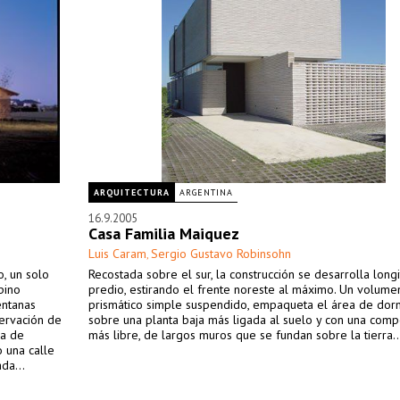
ARQUITECTURA
ARGENTINA
16.9.2005
Casa Familia Maiquez
Luis Caram
Sergio Gustavo Robinsohn
,
o, un solo
Recostada sobre el sur, la construcción se desarrolla longi
pino
predio, estirando el frente noreste al máximo. Un volume
entanas
prismático simple suspendido, empaqueta el área de dorm
servación de
sobre una planta baja más ligada al suelo y con una comp
ea de
más libre, de largos muros que se fundan sobre la tierra..
 una calle
da...