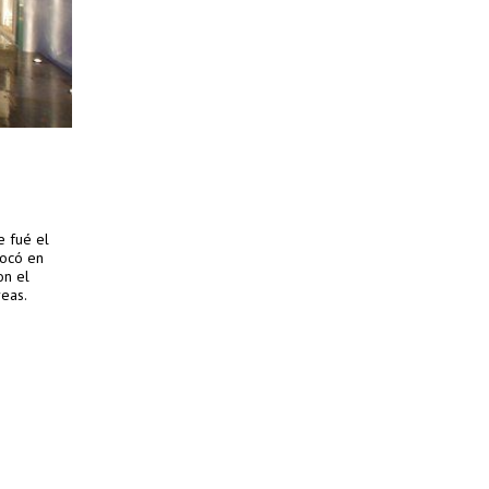
e fué el
focó en
on el
reas.