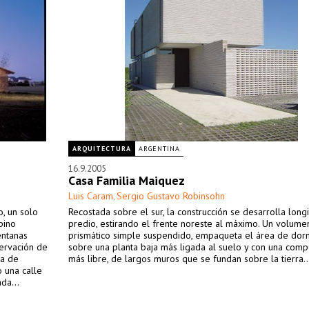
ARQUITECTURA
ARGENTINA
16.9.2005
Casa Familia Maiquez
Luis Caram
Sergio Gustavo Robinsohn
,
o, un solo
Recostada sobre el sur, la construcción se desarrolla longi
pino
predio, estirando el frente noreste al máximo. Un volume
entanas
prismático simple suspendido, empaqueta el área de dorm
servación de
sobre una planta baja más ligada al suelo y con una comp
ea de
más libre, de largos muros que se fundan sobre la tierra..
 una calle
da...