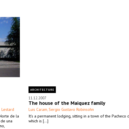
ARCHITECTURE
11.12.2007
The house of the Maiquez family
 Lestard
Luis Caram
Sergio Gustavo Robinsohn
,
Norte de la
It’s a permanent lodging, sitting in a town of the Pacheco di
e de una
which is [...]
no,