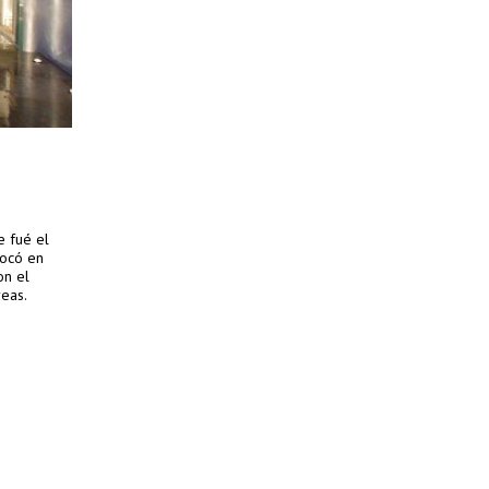
e fué el
focó en
on el
reas.