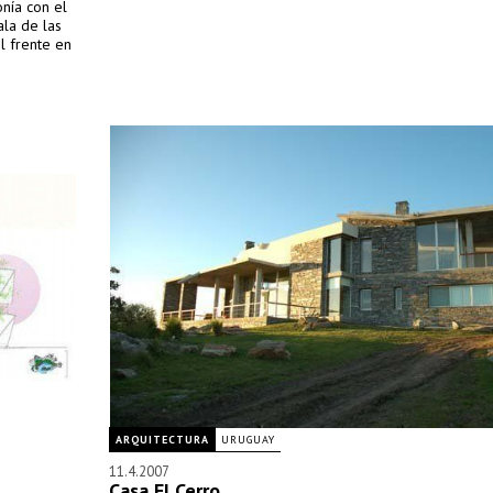
nía con el
ala de las
l frente en
ARQUITECTURA
URUGUAY
11.4.2007
Casa El Cerro