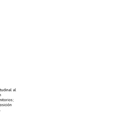
tudinal al
n
itorios;
osición
.