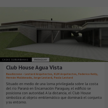
CASAS SUBURBANAS
PARAGUAY
Club House Agua Vista
,
,
,
Baudizzone – Lestard Arquitectos
KLM Arquitectos
Federico Kelly
,
,
Hernán Maldonado
Jorge Lestard
Paula Lestard
Situado en medio de una loma privilegiada sobre la costa
del río Paraná en Encarnación Paraguay, el edificio se
posiciona con autoridad. A la distancia, el Club House
simboliza al objeto emblemático que dominará el conjunto
y su entorno.