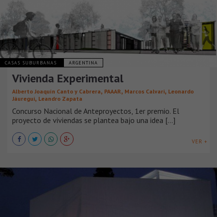
CASAS SUBURBANAS
ARGENTINA
Vivienda Experimental
,
,
,
Alberto Joaquín Canto y Cabrera
PAAAR
Marcos Calvari
Leonardo
,
Jáuregui
Leandro Zapata
Concurso Nacional de Anteproyectos, 1er premio. El
proyecto de viviendas se plantea bajo una idea [...]
VER +