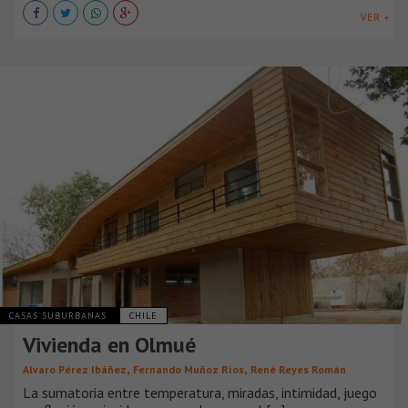
VER +
CASAS SUBURBANAS
CHILE
Vivienda en Olmué
,
,
Alvaro Pérez Ibáñez
Fernando Muñoz Ríos
René Reyes Román
La sumatoria entre temperatura, miradas, intimidad, juego