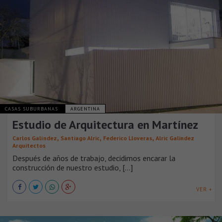
CASAS SUBURBANAS
ARGENTINA
Estudio de Arquitectura en Martínez
,
,
,
Carlos Galíndez
Santiago Alric
Federico Lloveras
Alric Galindez
Arquitectos
Después de años de trabajo, decidimos encarar la
construcción de nuestro estudio, [...]
VER +