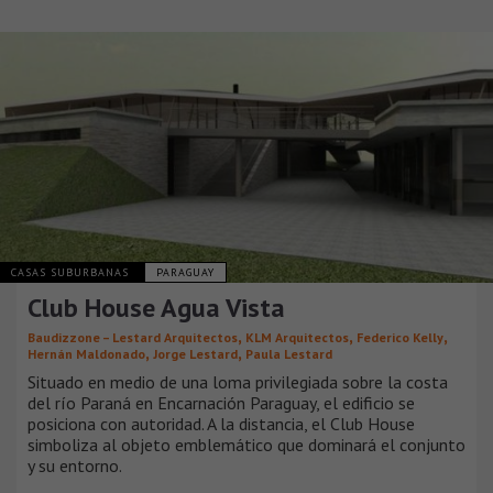
CASAS SUBURBANAS
PARAGUAY
Club House Agua Vista
,
,
,
Baudizzone – Lestard Arquitectos
KLM Arquitectos
Federico Kelly
,
,
Hernán Maldonado
Jorge Lestard
Paula Lestard
Situado en medio de una loma privilegiada sobre la costa
del río Paraná en Encarnación Paraguay, el edificio se
posiciona con autoridad. A la distancia, el Club House
simboliza al objeto emblemático que dominará el conjunto
y su entorno.