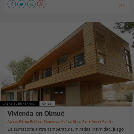
VER +
CASAS SUBURBANAS
CHILE
Vivienda en Olmué
,
,
Alvaro Pérez Ibáñez
Fernando Muñoz Ríos
René Reyes Román
La sumatoria entre temperatura, miradas, intimidad, juego