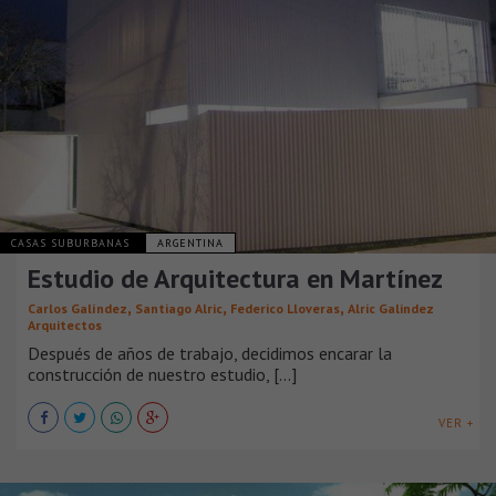
CASAS SUBURBANAS
ARGENTINA
Estudio de Arquitectura en Martínez
,
,
,
Carlos Galíndez
Santiago Alric
Federico Lloveras
Alric Galindez
Arquitectos
Después de años de trabajo, decidimos encarar la
construcción de nuestro estudio, [...]
VER +