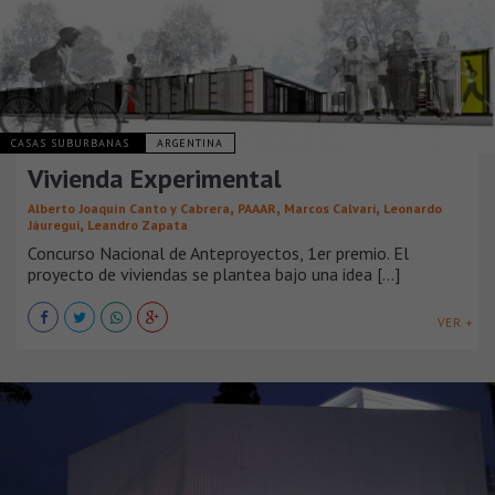
CASAS SUBURBANAS
ARGENTINA
Vivienda Experimental
,
,
,
Alberto Joaquín Canto y Cabrera
PAAAR
Marcos Calvari
Leonardo
,
Jáuregui
Leandro Zapata
Concurso Nacional de Anteproyectos, 1er premio. El
proyecto de viviendas se plantea bajo una idea [...]
VER +