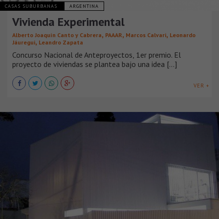
CASAS SUBURBANAS
ARGENTINA
Vivienda Experimental
,
,
,
Alberto Joaquín Canto y Cabrera
PAAAR
Marcos Calvari
Leonardo
,
Jáuregui
Leandro Zapata
Concurso Nacional de Anteproyectos, 1er premio. El
proyecto de viviendas se plantea bajo una idea [...]
VER +