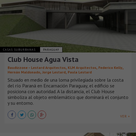
CASAS SUBURBANAS
PARAGUAY
Club House Agua Vista
,
,
,
Baudizzone – Lestard Arquitectos
KLM Arquitectos
Federico Kelly
,
,
Hernán Maldonado
Jorge Lestard
Paula Lestard
Situado en medio de una loma privilegiada sobre la costa
del río Paraná en Encarnación Paraguay, el edificio se
posiciona con autoridad. A la distancia, el Club House
simboliza al objeto emblemático que dominará el conjunto
y su entorno.
VER +