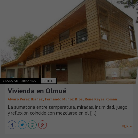
CASAS SUBURBANAS
CHILE
Vivienda en Olmué
,
,
Alvaro Pérez Ibáñez
Fernando Muñoz Ríos
René Reyes Román
La sumatoria entre temperatura, miradas, intimidad, juego
y reflexión coincide con mezclarse en el [...]
VER +