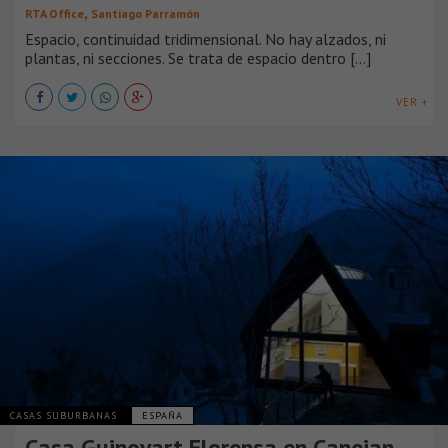
,
RTA Office
Santiago Parramón
Espacio, continuidad tridimensional. No hay alzados, ni
plantas, ni secciones. Se trata de espacio dentro [...]
VER +
CASAS SUBURBANAS
ESPAÑA
Casa Guinovart Florensa en Canejan,