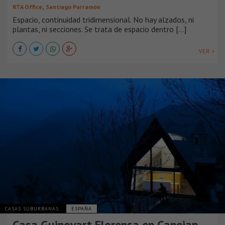
,
RTA Office
Santiago Parramón
Espacio, continuidad tridimensional. No hay alzados, ni
plantas, ni secciones. Se trata de espacio dentro [...]
VER +
CASAS SUBURBANAS
ESPAÑA
Casa Guinovart Florensa en Canejan,