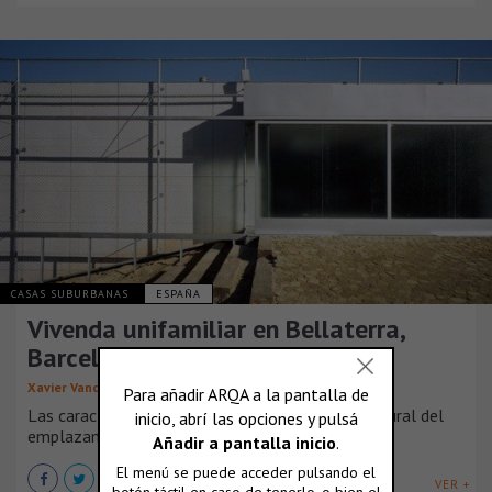
CASAS SUBURBANAS
ESPAÑA
Vivenda unifamiliar en Bellaterra,
Barcelona
,
,
Xavier Vancells
Franc Fernández
Carles Puig
Las características topográficas y el entorno natural del
emplazamiento permiten a la vivenda [...]
VER +