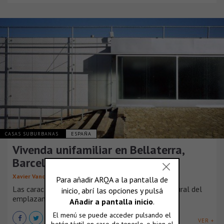
CASAS SUBURBANAS
ESPAÑA
Vivenda unifamiliar en Bellaterra,
Barcelona
,
,
Xavier Vancells
Franc Fernández
Carles Puig
Las características topográficas y el entorno natural del
emplazamiento permiten a la vivenda [...]
VER +